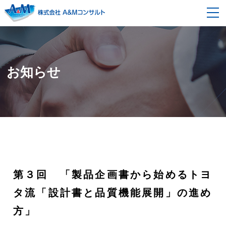
事業内容
経営コンサルティング
契約の流れ
お知らせ
企画開発改革コンサルティング
セミナー情報
モノ造り改革コンサルティング
企業情報
組織風土改革コンサルティング
会社概要
採用情報
代表者メッセージ・プロフィール
ブログ
第３回 「製品企画書から始めるトヨ
スタッフ紹介
書籍紹介
タ流「設計書と品質機能展開」の進め
方」
お問い合わせ