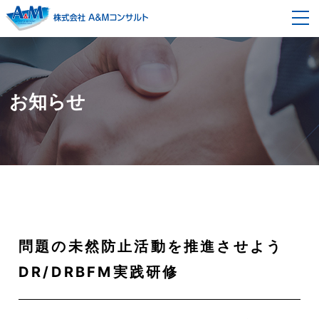
事業内容
経営コンサルティング
契約の流れ
お知らせ
企画開発改革コンサルティング
セミナー情報
モノ造り改革コンサルティング
企業情報
組織風土改革コンサルティング
会社概要
採用情報
代表者メッセージ・プロフィール
ブログ
問題の未然防止活動を推進させよう
スタッフ紹介
書籍紹介
DR/DRBFM実践研修
お問い合わせ