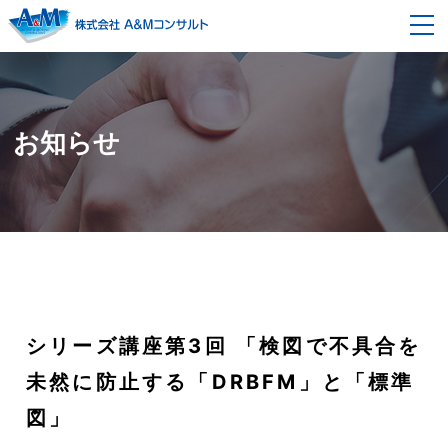
事業内容
経営コンサルティング
契約の流れ
お知らせ
企画開発改革コンサルティング
セミナー情報
モノ造り改革コンサルティング
企業情報
組織風土改革コンサルティング
会社概要
採用情報
代表者メッセージ・プロフィール
ブログ
シリーズ講座第3回 「検図で不具合を
スタッフ紹介
書籍紹介
未然に防止する「DRBFM」と「標準
図」
お問い合わせ