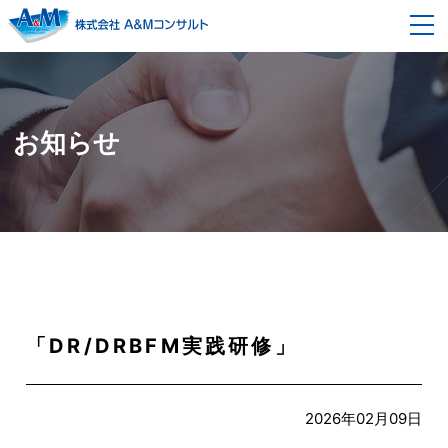
事業内容
経営コンサルティング
契約の流れ
お知らせ
企画開発改革コンサルティング
セミナー情報
モノ造り改革コンサルティング
企業情報
組織風土改革コンサルティング
会社概要
採用情報
代表者メッセージ・プロフィール
ブログ
「DR/DRBFM実践研修」
スタッフ紹介
書籍紹介
2026年02月09日
お問い合わせ