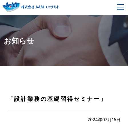
事業内容
経営コンサルティング
契約の流れ
お知らせ
企画開発改革コンサルティング
セミナー情報
モノ造り改革コンサルティング
企業情報
組織風土改革コンサルティング
会社概要
採用情報
代表者メッセージ・プロフィール
ブログ
「設計業務の基礎習得セミナー」
スタッフ紹介
書籍紹介
2024年07月15日
お問い合わせ