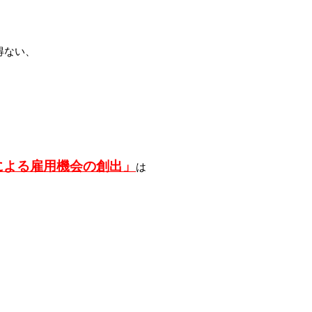
得ない、
による雇用機会の創出」
は