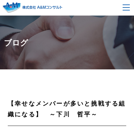
事業内容
経営コンサルティング
契約の流れ
ブログ
企画開発改革コンサルティング
セミナー情報
モノ造り改革コンサルティング
企業情報
組織風土改革コンサルティング
会社概要
採用情報
代表者メッセージ・プロフィール
ブログ
【幸せなメンバーが多いと挑戦する組
スタッフ紹介
書籍紹介
織になる】 ～下川 哲平～
お問い合わせ