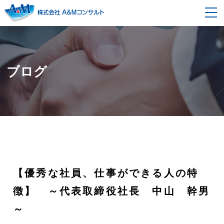
事業内容
経営コンサルティング
契約の流れ
ブログ
企画開発改革コンサルティング
セミナー情報
モノ造り改革コンサルティング
企業情報
組織風土改革コンサルティング
会社概要
採用情報
代表者メッセージ・プロフィール
ブログ
【優秀な社員、仕事ができる人の特
スタッフ紹介
書籍紹介
徴】 ～代表取締役社長 中山 幹男
～
お問い合わせ